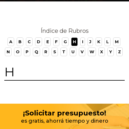
Índice de Rubros
A
B
C
D
E
F
G
H
I
J
K
L
M
N
O
P
Q
R
S
T
U
V
W
X
Y
Z
H
¡Solicitar presupuesto!
es gratis, ahorrá tiempo y dinero