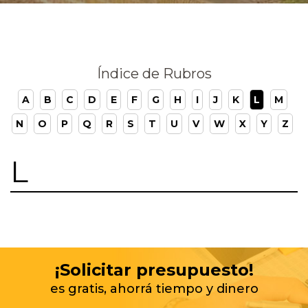
Índice de Rubros
A
B
C
D
E
F
G
H
I
J
K
L
M
N
O
P
Q
R
S
T
U
V
W
X
Y
Z
L
¡Solicitar presupuesto!
es gratis, ahorrá tiempo y dinero