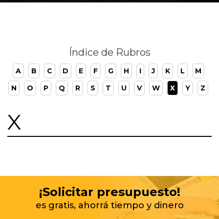
Índice de Rubros
A
B
C
D
E
F
G
H
I
J
K
L
M
N
O
P
Q
R
S
T
U
V
W
X
Y
Z
X
¡Solicitar presupuesto!
es gratis, ahorrá tiempo y dinero