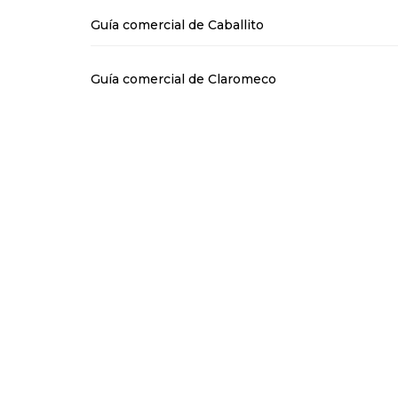
Guía comercial de Caballito
Guía comercial de Claromeco
Guía comercial de Coronel Pringles
Guía comercial de Dolores
Guía comercial de Dorrego
Guía comercial de Floresta
Guía comercial de Gonzales Chaves, Buenos Air