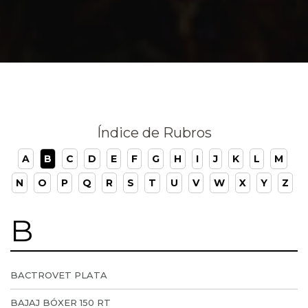
Índice de Rubros
A
B
C
D
E
F
G
H
I
J
K
L
M
N
O
P
Q
R
S
T
U
V
W
X
Y
Z
B
BACTROVET PLATA
BAJAJ BÓXER 150 RT