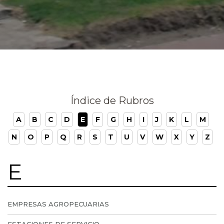
Índice de Rubros
A
B
C
D
E
F
G
H
I
J
K
L
M
N
O
P
Q
R
S
T
U
V
W
X
Y
Z
E
EMPRESAS AGROPECUARIAS