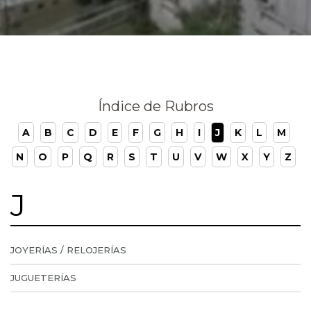
Índice de Rubros
A
B
C
D
E
F
G
H
I
J
K
L
M
N
O
P
Q
R
S
T
U
V
W
X
Y
Z
J
JOYERÍAS / RELOJERÍAS
JUGUETERÍAS