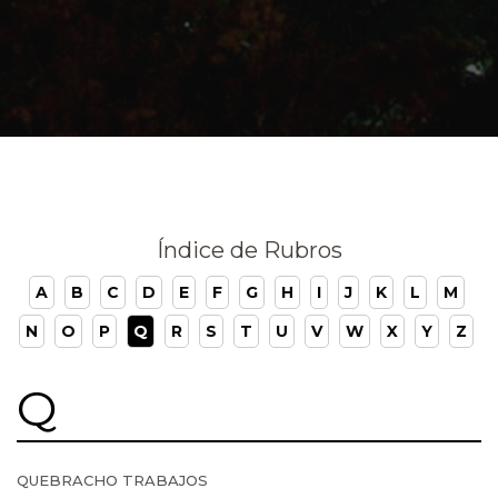
Índice de Rubros
A
B
C
D
E
F
G
H
I
J
K
L
M
N
O
P
Q
R
S
T
U
V
W
X
Y
Z
Q
QUEBRACHO TRABAJOS