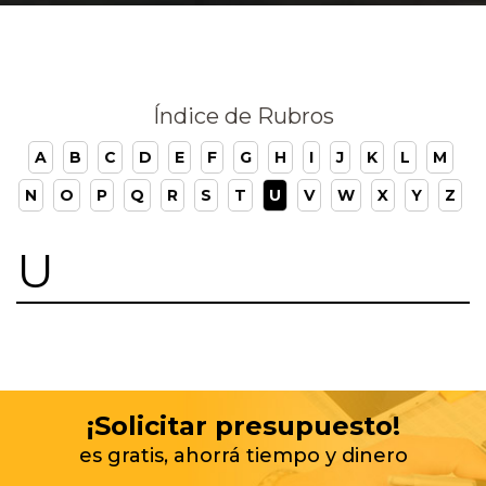
Índice de Rubros
A
B
C
D
E
F
G
H
I
J
K
L
M
N
O
P
Q
R
S
T
U
V
W
X
Y
Z
U
¡Solicitar presupuesto!
es gratis, ahorrá tiempo y dinero