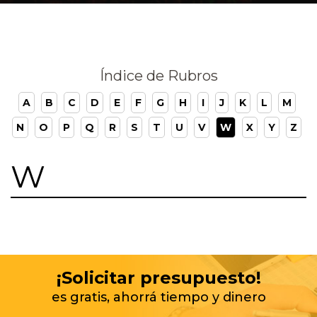
Índice de Rubros
A
B
C
D
E
F
G
H
I
J
K
L
M
N
O
P
Q
R
S
T
U
V
W
X
Y
Z
W
¡Solicitar presupuesto!
es gratis, ahorrá tiempo y dinero