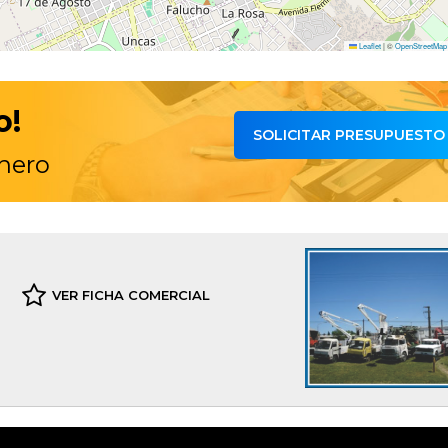
Leaflet
|
©
OpenStreetMap
o!
SOLICITAR PRESUPUESTO
inero
VER FICHA COMERCIAL