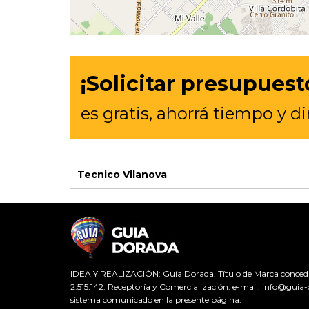
¡Solicitar presupuest
es gratis, ahorrá tiempo y d
Tecnico Vilanova
IDEA Y REALIZACIÓN: Guía Dorada. Título de Marca concedida 
2.515.142. Receptoría y Comercialización: e-mail: info@guia-
sistema comunicado en la presente página.