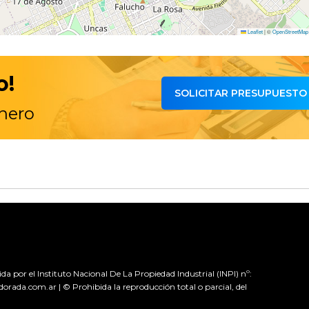
Leaflet
|
©
OpenStreetMap
o!
SOLICITAR PRESUPUESTO
inero
por el Instituto Nacional De La Propiedad Industrial (INPI) nº:
dorada.com.ar | © Prohibida la reproducción total o parcial, del