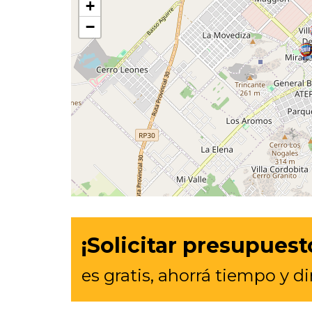
+
−
¡Solicitar presupuest
es gratis, ahorrá tiempo y d