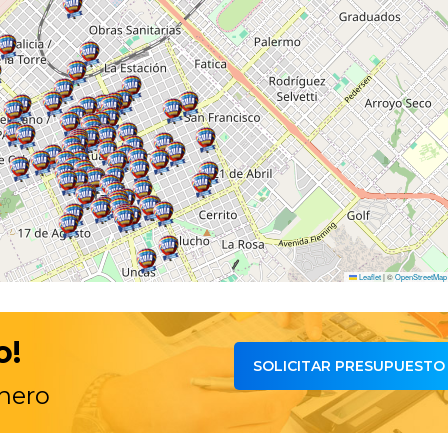
Leaflet
|
©
OpenStreetMap
o!
SOLICITAR PRESUPUESTO
inero