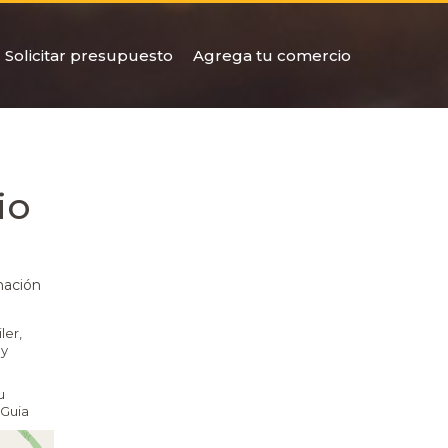
Solicitar presupuesto
Agrega tu comercio
io
mación
ler,
 y
u
 Guia