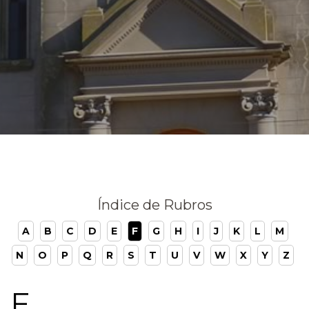
Índice de Rubros
A
B
C
D
E
F
G
H
I
J
K
L
M
N
O
P
Q
R
S
T
U
V
W
X
Y
Z
F