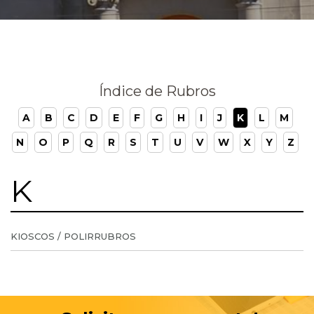
Índice de Rubros
A
B
C
D
E
F
G
H
I
J
K
L
M
N
O
P
Q
R
S
T
U
V
W
X
Y
Z
K
KIOSCOS / POLIRRUBROS