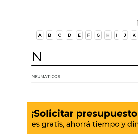
A
B
C
D
E
F
G
H
I
J
K
N
NEUMATICOS
¡Solicitar presupuesto
es gratis, ahorrá tiempo y di