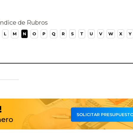
Índice de Rubros
L
M
N
O
P
Q
R
S
T
U
V
W
X
Y
!
SOLICITAR PRESUPUEST
nero