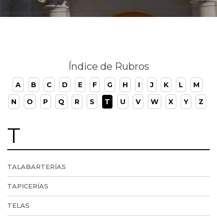
Índice de Rubros
A
B
C
D
E
F
G
H
I
J
K
L
M
N
O
P
Q
R
S
T
U
V
W
X
Y
Z
T
TALABARTERÍAS
TAPICERÍAS
TELAS