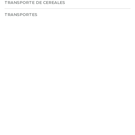
TRANSPORTE DE CEREALES
TRANSPORTES
TRANSPORTES DE CARGA
TRANSPORTES DE PASAJEROS
TRASLADOS DE PERSONAL
TRASLADOS DE PERSONAS
¡Solicitar presupuesto!
es gratis, ahorrá tiempo y dinero
SOLICITAR PRESUPUESTO